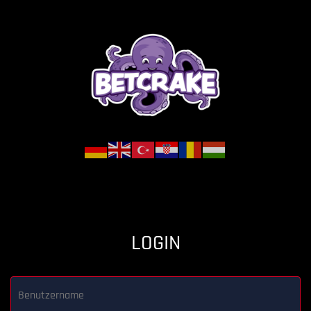
LOGIN